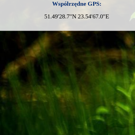
Współrzędne GPS:
51.49'28.7''N 23.54'67.0''E